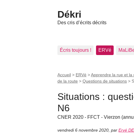
Dékri
Des cris d’écrits décrits
Écris toujours !
ERVé
MaLiB
Accueil
>
ERVé
>
Apprendre la rue et la 
de la route
>
Questions de situations
>
S
Situations : ques
N6
CNER 2020 - FFCT - Vierzon (annu
vendredi 6 novembre 2020
,
par
Ervé D