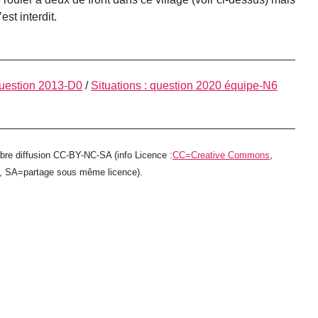
est interdit.
 question 2013-D0
/
Situations : question 2020 équipe-N6
ibre diffusion CC-BY-NC-SA (info Licence :
CC=Creative Commons
,
e, SA=partage sous même licence).