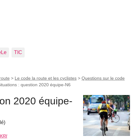
eLe
TIC
route
>
Le code la route et les cyclistes
>
Questions sur le code
ituations : question 2020 équipe-N6
tion 2020 équipe-
lé)
EKRI