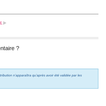
t
taire ?
ribution n’apparaîtra qu’après avoir été validée par les