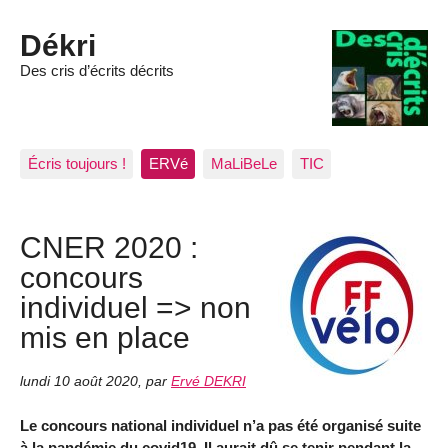
Dékri
Des cris d’écrits décrits
Écris toujours !
ERVé
MaLiBeLe
TIC
CNER 2020 :
concours
individuel => non
mis en place
lundi 10 août 2020
,
par
Ervé DEKRI
Le concours national individuel n’a pas été organisé suite
à la pandémie du covid19. Il aurait dû se tenir pendant la