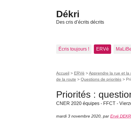
Dékri
Des cris d’écrits décrits
Écris toujours !
ERVé
MaLiB
Accueil
>
ERVé
>
Apprendre la rue et la 
de la route
>
Questions de priorités
>
Pr
Priorités : quest
CNER 2020 équipes - FFCT - Vierz
mardi 3 novembre 2020
,
par
Ervé DEKR