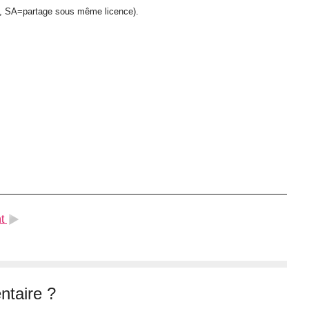
e, SA=partage sous même licence).
t
taire ?