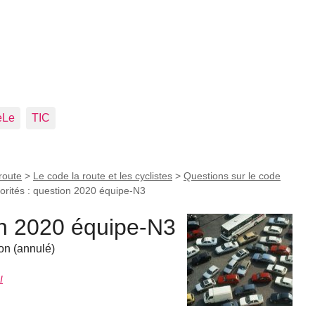
eLe
TIC
route
>
Le code la route et les cyclistes
>
Questions sur le code
iorités : question 2020 équipe-N3
ion 2020 équipe-N3
on (annulé)
I