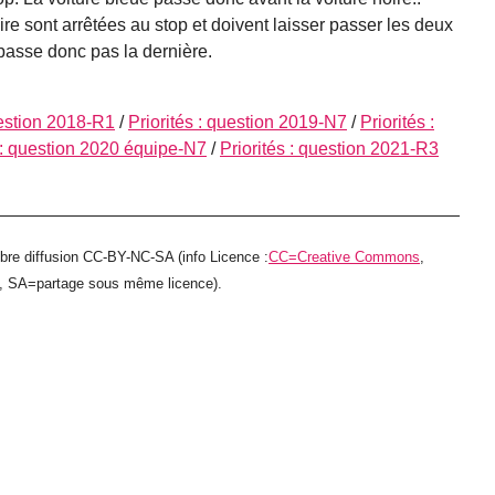
oire sont arrêtées au stop et doivent laisser passer les deux
 passe donc pas la dernière.
uestion 2018-R1
/
Priorités : question 2019-N7
/
Priorités :
s : question 2020 équipe-N7
/
Priorités : question 2021-R3
ibre diffusion CC-BY-NC-SA (info Licence :
CC=Creative Commons
,
e, SA=partage sous même licence).