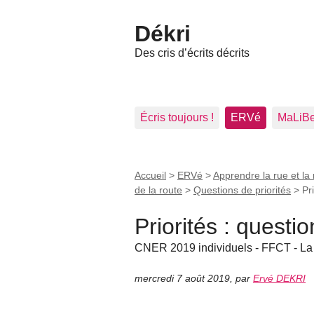
Dékri
Des cris d’écrits décrits
Écris toujours !
ERVé
MaLiB
Accueil
>
ERVé
>
Apprendre la rue et la 
de la route
>
Questions de priorités
>
Pr
Priorités : quest
CNER 2019 individuels - FFCT - La
mercredi 7 août 2019
,
par
Ervé DEKRI