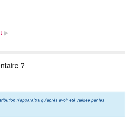
t
taire ?
ribution n’apparaîtra qu’après avoir été validée par les