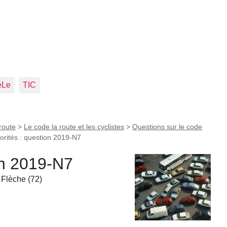
eLe
TIC
route
>
Le code la route et les cyclistes
>
Questions sur le code
iorités : question 2019-N7
ion 2019-N7
 Flèche (72)