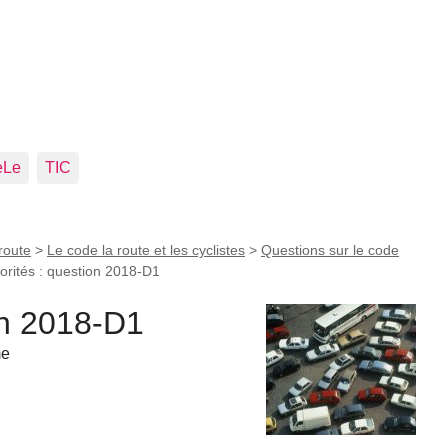
eLe
TIC
route
>
Le code la route et les cyclistes
>
Questions sur le code
iorités : question 2018-D1
ion 2018-D1
me