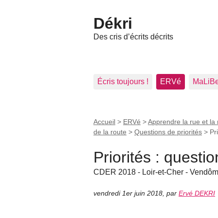
Dékri
Des cris d’écrits décrits
Écris toujours !
ERVé
MaLiB
Accueil
>
ERVé
>
Apprendre la rue et la 
de la route
>
Questions de priorités
>
Pr
Priorités : quest
CDER 2018 - Loir-et-Cher - Vendô
vendredi 1er juin 2018
,
par
Ervé DEKRI