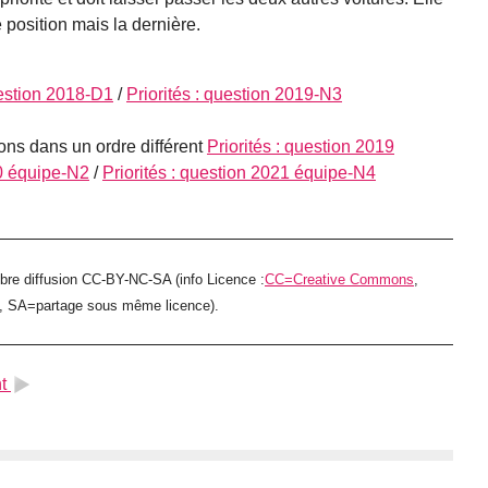
position mais la dernière.
uestion 2018-D1
/
Priorités : question 2019-N3
ons dans un ordre différent
Priorités : question 2019
20 équipe-N2
/
Priorités : question 2021 équipe-N4
ibre diffusion CC-BY-NC-SA (info Licence :
CC=Creative Commons
,
e, SA=partage sous même licence).
t