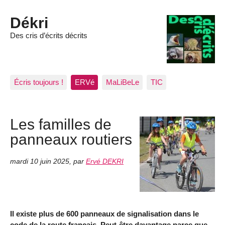
Dékri
Des cris d’écrits décrits
Écris toujours !
ERVé
MaLiBeLe
TIC
Les familles de
panneaux routiers
mardi 10 juin 2025
,
par
Ervé DEKRI
Il existe plus de 600 panneaux de signalisation dans le
code de la route français. Peut-être davantage parce que